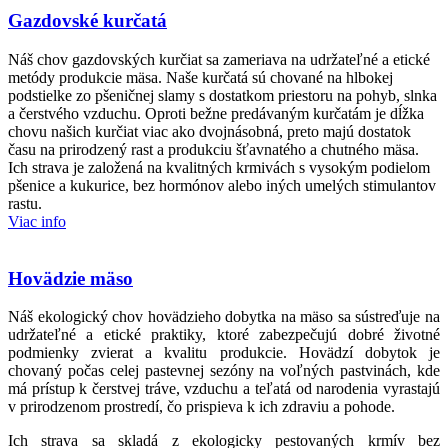
Gazdovské kurčatá
Náš chov gazdovských kurčiat sa zameriava na udržateľné a etické
metódy produkcie mäsa. Naše kurčatá sú chované na hlbokej
podstielke zo pšeničnej slamy s dostatkom priestoru na pohyb, slnka
a čerstvého vzduchu. Oproti bežne predávaným kurčatám je dĺžka
chovu našich kurčiat viac ako dvojnásobná, preto majú dostatok
času na prirodzený rast a produkciu šťavnatého a chutného mäsa.
Ich strava je založená na kvalitných krmivách s vysokým podielom
pšenice a kukurice, bez hormónov alebo iných umelých stimulantov
rastu.
Viac info
Hovädzie mäso
Náš ekologický chov hovädzieho dobytka na mäso sa sústreďuje na
udržateľné a etické praktiky, ktoré zabezpečujú dobré životné
podmienky zvierat a kvalitu produkcie. Hovädzí dobytok je
chovaný počas celej pastevnej sezóny na voľných pastvinách, kde
má prístup k čerstvej tráve, vzduchu a teľatá od narodenia vyrastajú
v prirodzenom prostredí, čo prispieva k ich zdraviu a pohode.
Ich strava sa skladá z ekologicky pestovaných krmív bez