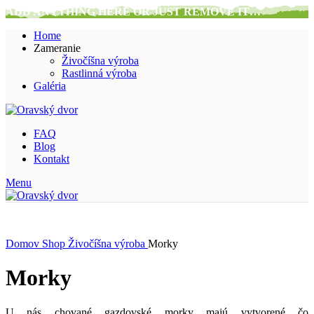
ADD ANYTHING HERE OR JUST REMOVE IT…
Home
Zameranie
Živočíšna výroba
Rastlinná výroba
Galéria
FAQ
Blog
Kontakt
Menu
Domov
Shop
Živočíšna výroba
Morky
Morky
U nás chované gazdovské morky majú vytvorené čo