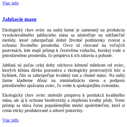
Viac info
Jahňacie maso
Ekologický chov oviec na našej farme je zameraný na produkciu
vysokokvalitného jahňacieho mäsa sa sústreďuje na udržateľné
metódy, ktoré zabezpečujú dobré životné podmienky zvierat a
ochranu životného prostredia. Ovce sú chované na voľných
pastvinách, kde majú prístup k čerstvému vzduchu, horskej vode a
prirodzenému prostrediu, čo prispieva k ich zdraviu a pohode.
Jahňatá sú počas celej doby odchovu kŕmené mliekom od oviec,
ktorých kŕmna dávka pozostáva z ekologicky pestovaných tráv a
byliniek, čím sa zabezpečuje kvalitný rast a chutné mäso. Na našej
farme kladieme dôraz na minimalizáciu stresu a podporu
prirodzeného správania oviec, čo vedie k spokojnejším zvieratám.
Ekologický chov oviec nielenže prispieva k produkcii kvalitného
mäsa, ale aj k ochrane biodiverzity a zlepšeniu kvality pôdy. Tento
prístup sa stáva čoraz populárnejším medzi spotrebiteľmi, ktorí si
cenia eticky produkované a zdravé potraviny.
Viac info