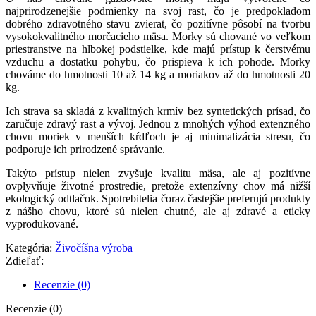
najprirodzenejšie podmienky na svoj rast, čo je predpokladom
dobrého zdravotného stavu zvierat, čo pozitívne pôsobí na tvorbu
vysokokvalitného morčacieho mäsa. Morky sú chované vo veľkom
priestranstve na hlbokej podstielke, kde majú prístup k čerstvému
vzduchu a dostatku pohybu, čo prispieva k ich pohode. Morky
chováme do hmotnosti 10 až 14 kg a moriakov až do hmotnosti 20
kg.
Ich strava sa skladá z kvalitných krmív bez syntetických prísad, čo
zaručuje zdravý rast a vývoj. Jednou z mnohých výhod extenzného
chovu moriek v menších kŕdľoch je aj minimalizácia stresu, čo
podporuje ich prirodzené správanie.
Takýto prístup nielen zvyšuje kvalitu mäsa, ale aj pozitívne
ovplyvňuje životné prostredie, pretože extenzívny chov má nižší
ekologický odtlačok. Spotrebitelia čoraz častejšie preferujú produkty
z nášho chovu, ktoré sú nielen chutné, ale aj zdravé a eticky
vyprodukované.
Kategória:
Živočíšna výroba
Zdieľať:
Recenzie (0)
Recenzie (0)