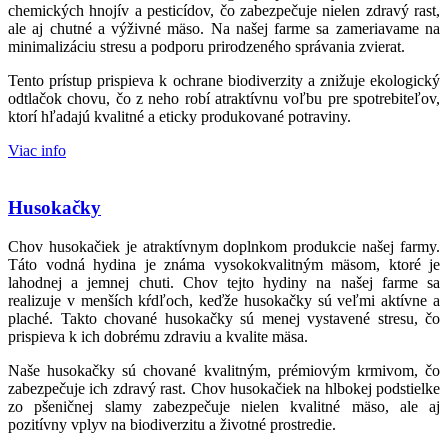
chemických hnojív a pesticídov, čo zabezpečuje nielen zdravý rast,
ale aj chutné a výživné mäso. Na našej farme sa zameriavame na
minimalizáciu stresu a podporu prirodzeného správania zvierat.
Tento prístup prispieva k ochrane biodiverzity a znižuje ekologický
odtlačok chovu, čo z neho robí atraktívnu voľbu pre spotrebiteľov,
ktorí hľadajú kvalitné a eticky produkované potraviny.
Viac info
Husokačky
Chov husokačiek je atraktívnym doplnkom produkcie našej farmy.
Táto vodná hydina je známa vysokokvalitným mäsom, ktoré je
lahodnej a jemnej chuti. Chov tejto hydiny na našej farme sa
realizuje v menších kŕdľoch, keďže husokačky sú veľmi aktívne a
plaché. Takto chované husokačky sú menej vystavené stresu, čo
prispieva k ich dobrému zdraviu a kvalite mäsa.
Naše husokačky sú chované kvalitným, prémiovým krmivom, čo
zabezpečuje ich zdravý rast. Chov husokačiek na hlbokej podstielke
zo pšeničnej slamy zabezpečuje nielen kvalitné mäso, ale aj
pozitívny vplyv na biodiverzitu a životné prostredie.