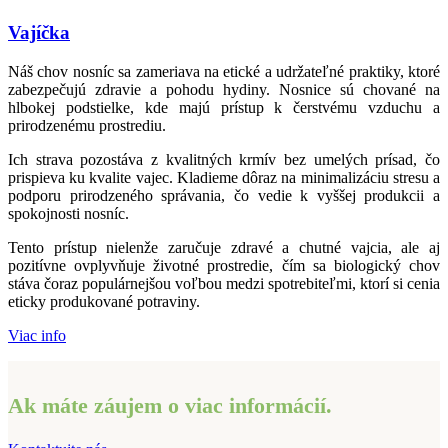
Vajíčka
Náš chov nosníc sa zameriava na etické a udržateľné praktiky, ktoré
zabezpečujú zdravie a pohodu hydiny. Nosnice sú chované na
hlbokej podstielke, kde majú prístup k čerstvému vzduchu a
prirodzenému prostrediu.
Ich strava pozostáva z kvalitných krmív bez umelých prísad, čo
prispieva ku kvalite vajec. Kladieme dôraz na minimalizáciu stresu a
podporu prirodzeného správania, čo vedie k vyššej produkcii a
spokojnosti nosníc.
Tento prístup nielenže zaručuje zdravé a chutné vajcia, ale aj
pozitívne ovplyvňuje životné prostredie, čím sa biologický chov
stáva čoraz populárnejšou voľbou medzi spotrebiteľmi, ktorí si cenia
eticky produkované potraviny.
Viac info
Ak máte záujem o viac informácií.